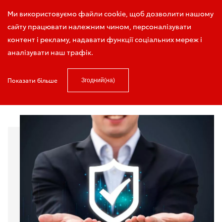
Тест-драйв
Задати питання
Ми використовуємо файли cookie, щоб дозволити нашому
сайту працювати належним чином, персоналізувати
контент і рекламу, надавати функції соціальних мереж і
аналізувати наш трафік.
https://sollyplus.toyota.ua
Страхування
Показати більше
Згодний(на)