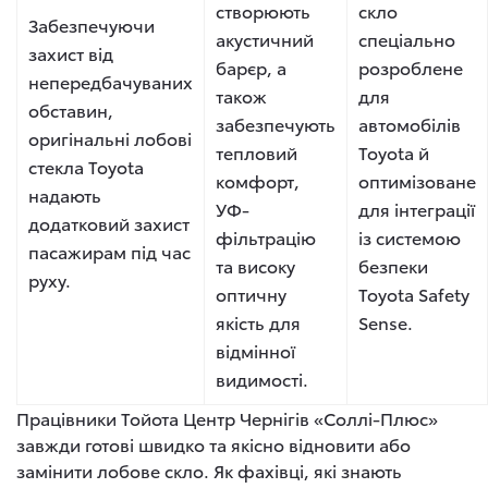
створюють
скло
Забезпечуючи
акустичний
спеціально
захист від
барєр, а
розроблене
непередбачуваних
також
для
обставин,
забезпечують
автомобілів
оригінальні лобові
тепловий
Toyota й
стекла Toyota
комфорт,
оптимізоване
надають
УФ-
для інтеграції
додатковий захист
фільтрацію
із системою
пасажирам під час
та високу
безпеки
руху.
оптичну
Toyota Safety
якість для
Sense.
відмінної
видимості.
Працівники Тойота Центр Чернігів «Соллі-Плюс»
завжди готові швидко та якісно відновити або
замінити лобове скло. Як фахівці, які знають