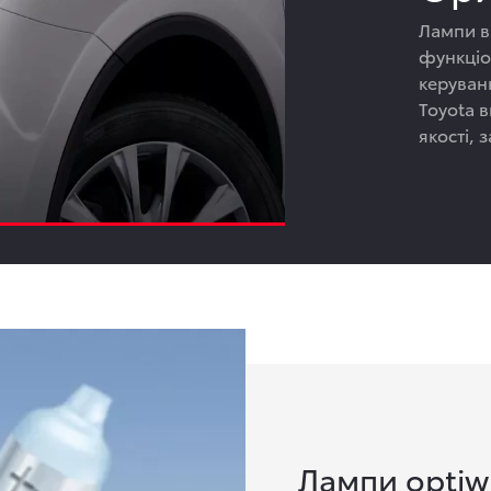
Лампи в
функціо
керуван
Toyota 
якості, 
Лампи optiw