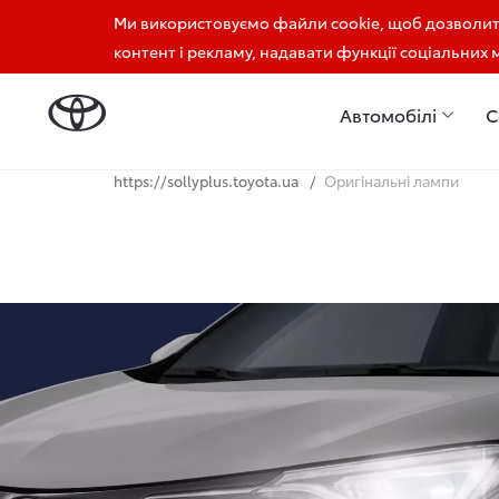
Ми використовуємо файли cookie, щоб дозволи
+38 096 909 77 77
контент і рекламу, надавати функції соціальних 
Автомобілі
С
https://sollyplus.toyota.ua
Оригінальні лампи