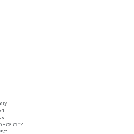
mry
V4
ux
OACE CITY
RSO