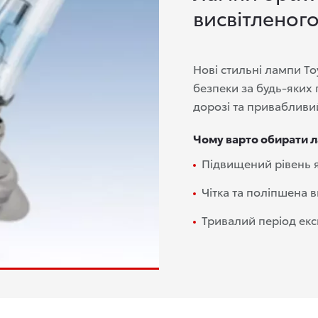
висвітленого
Нові стильні лампи To
безпеки за будь-яких
дорозі та привабливи
Чому варто обирати л
Підвищений рівень яс
Чітка та поліпшена 
Тривалий період екс