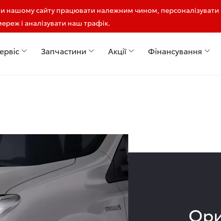
ти нашому сайту працювати належним чином, персоналізувати
мереж і аналізувати наш трафік.
ервіс
Запчастини
Акції
Фінансування
Ори