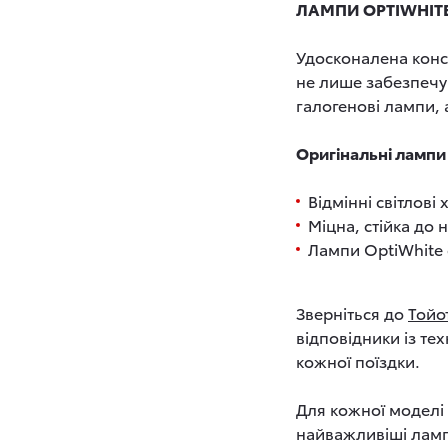
ЛАМПИ OPTIWHIT
Удосконалена конст
не лише забезпечую
галогенові лампи, 
Оригінальні лампи
Відмінні світлов
Міцна, стійка до 
Лампи OptiWhite 
Зверніться до
Тойо
відповідники із те
кожної поїздки.
Для кожної моделі 
найважливіші ламп