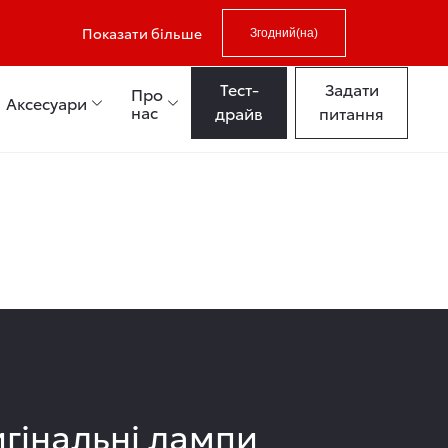
Показати більше
Згодний(на)
Тест-
Задати
Про
Аксесуари
нас
драйв
питання
гінальні лампи