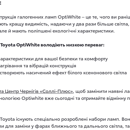
E
рукція галогенних ламп OptiWhite ‒ це те, чого ви рані
ть кращу видимість, надаючи у два рази більше світла,
але й мають поліпшені екологічні характеристики.
 Toyota OptiWhite володіють низкою переваг:
і характеристики для вашої безпеки та комфорту
нагрівання та вібрацій конструкція
створюють насичений ефект білого ксенонового світла
та Центр Чернігів «Соллі-Плюс»
, щоб замінити наявні л
хнологією Optiwhite вже сьогодні та отримайте відмінну 
Toyota існують спеціально розроблені набори ламп. Вон
и для заміни у фарах ближнього та дальнього світла, т