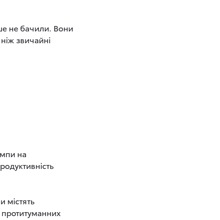
ше не бачили. Вони
 ніж звичайні
ампи на
продуктивність
и містять
а протитуманних