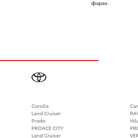
фарах.
Corolla
Ca
Land Cruiser
RA
Prado
Hil
PROACE CITY
PR
Land Cruiser
VE