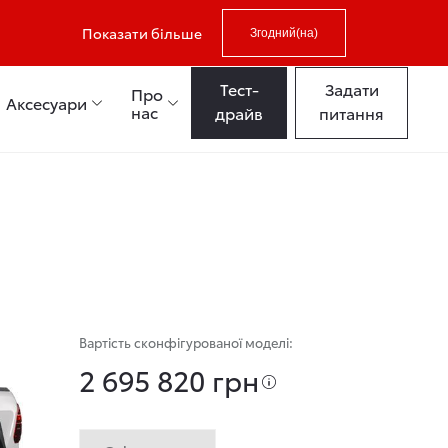
Показати більше
Згодний(на)
Тест-
Задати
Про
Аксесуари
нас
драйв
питання
Вартість сконфігурованої моделі:
2 695 820 грн