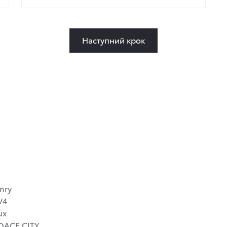
Наступний крок
mry
V4
ux
OACE CITY