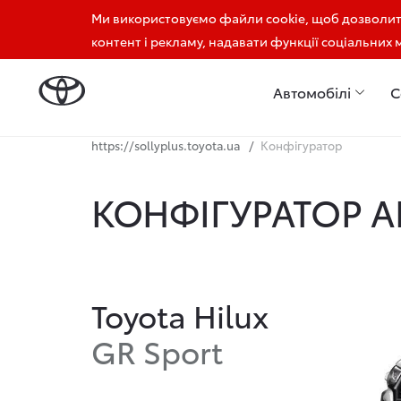
Ми використовуємо файли cookie, щоб дозволи
+38 096 909 77 77
контент і рекламу, надавати функції соціальних 
Автомобілі
С
https://sollyplus.toyota.ua
Конфігуратор
КОНФІГУРАТОР 
Toyota Hilux
GR Sport