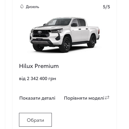
5/5
Дизель
Hilux Premium
від 2 342 400 грн
Показати деталi
Порiвняти моделi
Обрати