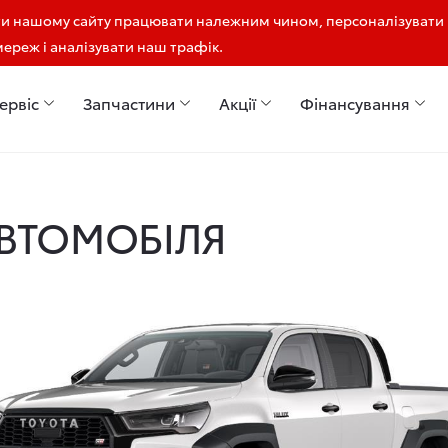
ти нашому сайту працювати належним чином, персоналізувати
мереж і аналізувати наш трафік.
ервіс
Запчастини
Акції
Фінансування
АВТОМОБІЛЯ